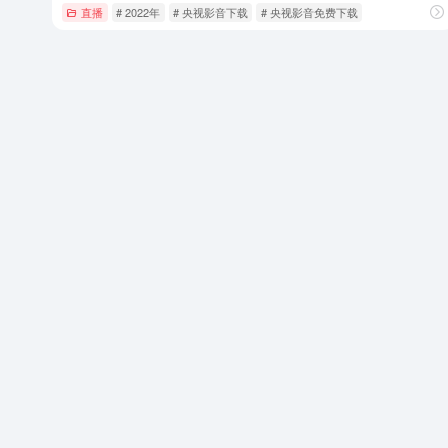
直播
# 2022年
# 央视影音下载
# 央视影音免费下载