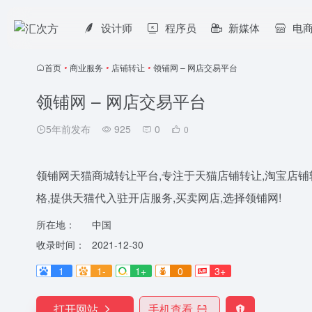
设计师
程序员
新媒体
电
首页
•
商业服务
•
店铺转让
•
领铺网 – 网店交易平台
领铺网 – 网店交易平台
5年前发布
925
0
0
领铺网天猫商城转让平台,专注于天猫店铺转让,淘宝店铺
格,提供天猫代入驻开店服务,买卖网店,选择领铺网!
所在地：
中国
收录时间：
2021-12-30
1
1-
1+
0
3+
打开网站
手机查看