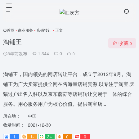
首页
•
商业服务
•
店铺转让
•
正文
淘铺王
收藏
0
5年前发布
1,344
0
0
淘铺王，国内领先的网店转让平台，成立于2012年9月。淘
铺王为广大卖家提供全网在售海量店铺资源,以专注于淘宝,天
猫过户出售入驻以及京东蘑菇等店铺转让交易于一体的综合
服务。用心服务用户为核心价值。提供淘宝店...
所在地：
中国
收录时间：
2021-12-30
1
1-
3+
0
0