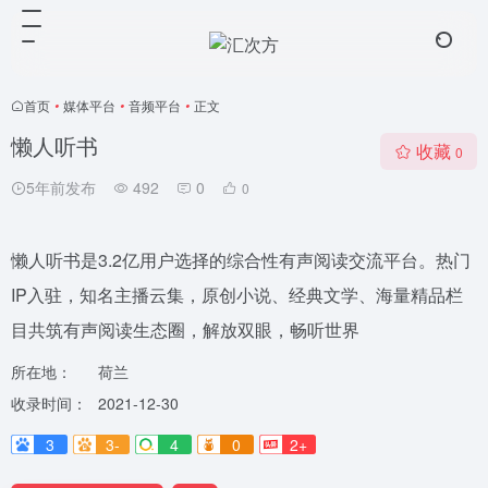
首页
•
媒体平台
•
音频平台
•
正文
懒人听书
收藏
0
5年前发布
492
0
0
懒人听书是3.2亿用户选择的综合性有声阅读交流平台。热门
IP入驻，知名主播云集，原创小说、经典文学、海量精品栏
目共筑有声阅读生态圈，解放双眼，畅听世界
所在地：
荷兰
收录时间：
2021-12-30
3
3-
4
0
2+