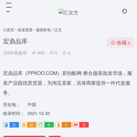
首页
•
渠道货源
•
服装鞋包
•
正文
宏鼎品库
收藏
0
5年前发布
402
0
0
宏鼎品库（PPKOO.COM）原拍酷网-整合服装批发市场，服
装产业园优质货源，为淘宝卖家，实体商家提供一件代发服
务。
所在地：
中国
收录时间：
2021-12-30
0
0
0
0
0