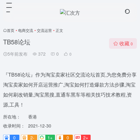
首页
•
电商交流
•
交流运营
•
正文
TB58论坛
收藏
0
5年前发布
372
0
0
『TB58论坛』作为淘宝卖家社区交流论坛首页,为您免费分享
淘宝卖家如何开店运营推广,淘宝如何打造爆款方法步骤,淘宝
如何刷改销量,淘宝黑搜,直通车黑车等相关技巧技术教程,资
源,工具！
所在地：
香港
收录时间：
2021-12-30
0
2-
1+
0
2+