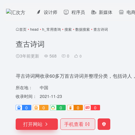
设计师
程序员
新媒体
电
首页
•
head
•
h_常用查询
•
搜索
•
数据搜索
•
查古诗词
查古诗词
3年前更新
568
0
0
寻古诗词网收录60多万首古诗词并整理分类，包括诗人
所在地：
中国
收录时间：
2021-11-23
0
0
0
0
0
打开网站
手机查看