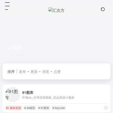
91图库
共 1 篇网址
排序
发布
更新
浏览
点赞
91图库
918pic_分享优质模板_高品质设计素材
素材资源
# 3d模型
# 91图库
# Keynote