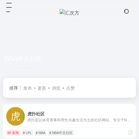
NBA中文社区
共 1 篇网址
排序
发布
更新
浏览
点赞
虎扑社区
虎扑是以体育赛事和男性兴趣生活为主的社区网站。专注于NBA赛程、NBA录像、NBA直播、NBA资讯、球员交易、足球、英超、电竞、LPL等全部篮球足球电竞赛事，并提供虎扑步行街社区服务。
新闻
# LPL
# NBA
# NBA中文社区