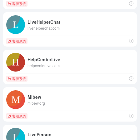
客服系统
LiveHelperChat
livehelperchat.com
客服系统
HelpCenterLive
helpcenterlive.com
客服系统
Mibew
mibew.org
客服系统
LivePerson