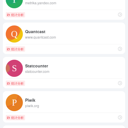
metrika.yandex.com
统计分析
Quantcast
www.quantcast.com
统计分析
Statcounter
statcounter.com
统计分析
Piwik
piwik.org
统计分析