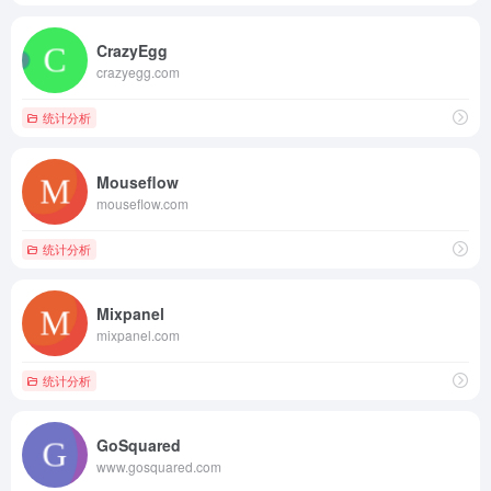
CrazyEgg
crazyegg.com
统计分析
Mouseflow
mouseflow.com
统计分析
Mixpanel
mixpanel.com
统计分析
GoSquared
www.gosquared.com