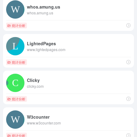
whos.amung.us
whos.amung.us
统计分析
LightedPages
www.lightedpages.com
统计分析
Clicky
clicky.com
统计分析
W3counter
www.w3counter.com
统计分析