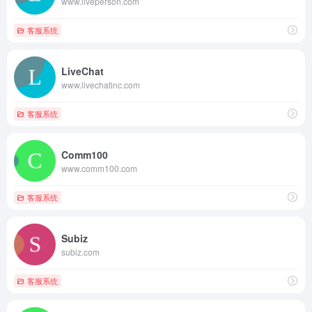
www.liveperson.com
客服系统
LiveChat
www.livechatinc.com
客服系统
Comm100
www.comm100.com
客服系统
Subiz
subiz.com
客服系统