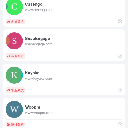
Casengo
www.casengo.com
客服系统
SnapEngage
snapengage.com
客服系统
Kayako
www.kayako.com
客服系统
Woopra
www.woopra.com
统计分析