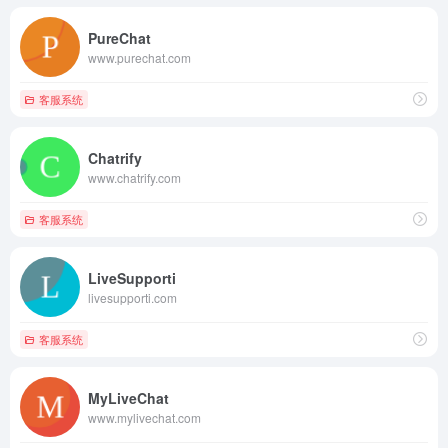
PureChat
www.purechat.com
客服系统
Chatrify
www.chatrify.com
客服系统
LiveSupporti
livesupporti.com
客服系统
MyLiveChat
www.mylivechat.com