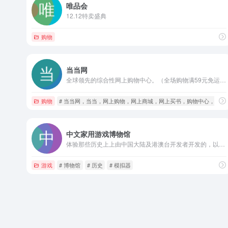
唯品会
12.12特卖盛典
购物
当当网
全球领先的综合性网上购物中心。（全场购物满59元免运费。当当网一贯秉承提升顾客体验的承诺，自助退换货便捷又放心）。
购物
# 当当网，当当，网上购物，网上商城，网上买书，购物中心，在线
中文家用游戏博物馆
体验那些历史上上由中国大陆及港澳台开发者开发的，以家用游戏机和掌上游戏机为平台的电子游戏。
游戏
# 博物馆
# 历史
# 模拟器