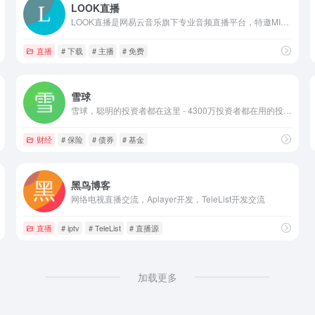
LOOK直播
LOOK直播是网易云音乐旗下专业音频直播平台，特邀MIC男团队长王一浩作为“首席声音陪伴官”。来LOOK直播，与热门音乐人畅聊新专辑，更有数万名优质男声在线陪伴，每时每刻聊愈你。
直播
# 下载
# 主播
# 免费
雪球
雪球，聪明的投资者都在这里 - 4300万投资者都在用的投资社区，沪深港美全球市场实时行情，股票基金债券免费资讯，与投资高手实战交流。
购物，图书，影视，音像，教育音像，CD， DVD，百货，母婴，家居，家纺，厨具，化妆
财经
# 保险
# 债券
# 基金
黑鸟博客
网络电视直播交流，Aplayer开发，TeleList开发交流
直播
# iptv
# TeleList
# 直播源
加载更多