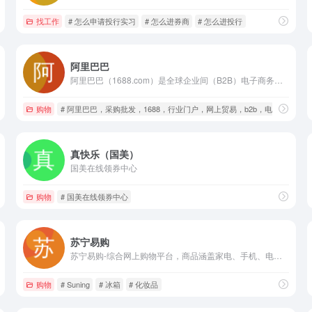
找工作
# 怎么申请投行实习
# 怎么进券商
# 怎么进投行
阿里巴巴
阿里巴巴（1688.com）是全球企业间（B2B）电子商务的著名品牌，为数千万网商提供海量商机信息和便捷安全的在线交易市场，也是商人们以商会友、真实互动的社区平台。目前1688.com已覆盖原材料、工业品、服装服饰、家居百货、小商品等12个行业大类，提供从原料--生产--加工--现货等一系列的供应产品和服务
购物
# 阿里巴巴，采购批发，1688，行业门户，网上贸易，b2b，电子
真快乐（国美）
国美在线领券中心
购物
# 国美在线领券中心
苏宁易购
苏宁易购-综合网上购物平台，商品涵盖家电、手机、电脑、超市、母婴、服装、百货、海外购等品类。送货更准时、价格更超值、上新货更快，正品行货、全国联保、可门店自提，全网更低价，让您放心去喜欢！
购物
# Suning
# 冰箱
# 化妆品