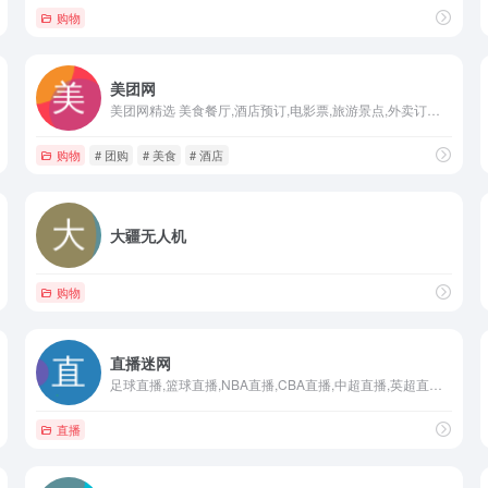
|黄金|博客|股吧
购物
美团网
美团网精选 美食餐厅,酒店预订,电影票,旅游景点,外卖订餐,团购信息,您可查询商家评价店铺信息。生活,下载美团官方APP ,吃喝玩乐1折起。
购物
# 团购
# 美食
# 酒店
大疆无人机
购物
直播迷网
足球直播,篮球直播,NBA直播,CBA直播,中超直播,英超直播,西甲直播,意甲直播,德甲直播,法甲直播,电竞直播,直播迷,zbmtv
直播