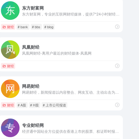
东方财富网
东方财富网，专业的互联网财经媒体，提供7*24小时财经资讯及全球金融市场报价，汇聚全方位的综合财经资讯和金融市场资讯
财经
# bank
# bbs
# blog
凤凰财经
凤凰网财经-离用户最近的财经媒体-凤凰网
财经
网易财经
网易财经，新闻报道以内容整合、网友互动、主动出击为核心链条，为网友提供宏观、股票、商业、理财等财经领域的终结式报道；依托网易强大的的技术优势，提供实时的全球金融市场数据更新和实时解读，并提供操盘建议，挖掘投资机会。
财经
# A股
# H股
# 上市公司报道
专业财经网
经济通中国站全方位提供在香港上市的股票、权证即时报价服务，及各种外汇投资、财金博客,并提供专家大盘分析、数据解读等服务，让网友轻松掌握经济实时动态。