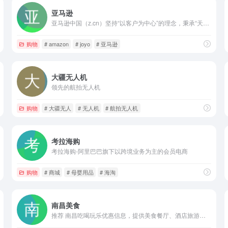
亚马逊
亚马逊中国（z.cn）坚持“以客户为中心”的理念，秉承“天天低价，正品行货”信念，销售图书、电脑、数码家电、母婴百货、服饰箱包等上千万种产品。
购物
# amazon
# joyo
# 亚马逊
大疆无人机
领先的航拍无人机
购物
# 大疆无人
# 无人机
# 航拍无人机
考拉海购
考拉海购-阿里巴巴旗下以跨境业务为主的会员电商
生态，金融科技，城商行，农商银行，村镇银行
购物
# 商城
# 母婴用品
# 海淘
南昌美食
推荐 南昌吃喝玩乐优惠信息，提供美食餐厅、酒店旅游、电影票、家居装修、美容美发、运动健身等各类生活服务，通过海量真实消费评论的聚合，帮您选到满意商家。