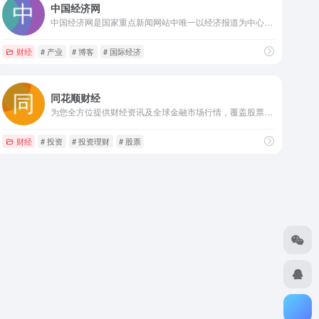
中国经济网
中国经济网是国家重点新闻网站中唯一以经济报道为中心的综合新闻网站，每日采写大量经济新闻
财经
# 产业
# 博客
# 国际经济
同花顺财经
为您全方位提供财经资讯及全球金融市场行情，覆盖股票、基金、期货、外汇、债券、银行、黄金等多种面向个人和企业的服务。
品，美妆，个人护理用品，数码，电脑，笔记本，u盘，手机，mp3，mp4，数码相机，摄影
财经
# 投资
# 投资理财
# 股票