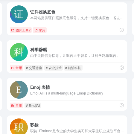
证件照换底色
本网站提供证件照换底色服务，支持一键更换底色，省去人工操作的麻烦。网站目前提供白色、红色、蓝色三种新底色供用户选择，涵盖了主流证件照的底色需求。
图片工具2
常用
科学辟谣
由中央网信办指导，让谣言止于智者，让科学跑赢谣言。
常用
# 交通运输
# 农业技术
# 前沿科技
Emoji表情
EmojiAll is a multi-language Emoji Dictionary
常用
# EmojiAll
职徒
职徒UTrainee是专业的大学生实习和大学生职业规划平台，旗下拥有职徒简历52cv,精英计划，实习Z计划等多个产品线。精英计划帮助大学生了解怎么进投行，怎么申请投行实习，怎么申请券商实习，实习Z计划帮助学生申请名企实习，提升面试技巧，笔试技巧，简历制作技巧，逾2000名参加项目的学生拿到了投资银行、管理咨询、证券基金公司的暑期实习和全职机会。