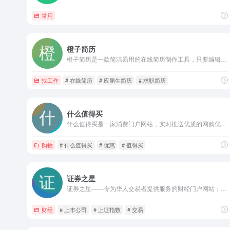
常用
橙子简历
橙子简历是一款简洁易用的在线简历制作工具，只要编辑一份简历内容，就可轻松应用到任意一款精美简历模板中，省去重复填写简历内容的烦恼
找工作
# 在线简历
# 应届生简历
# 求职简历
什么值得买
什么值得买是一家消费门户网站，实时推送优质的网购优惠信息，真实的原创购物攻略，力求成为消费者心目中的“品质消费第一站”，让您的消费更值！
购物
# 什么值得买
# 优惠
# 值得买
证券之星
证券之星——专为华人交易者提供服务的财经门户网站；作为资深交易者门户，证券之星是全球华人交易者获取全方位海量金融资讯信息、交流投资经验的平台。
财经
# 上市公司
# 上证指数
# 交易