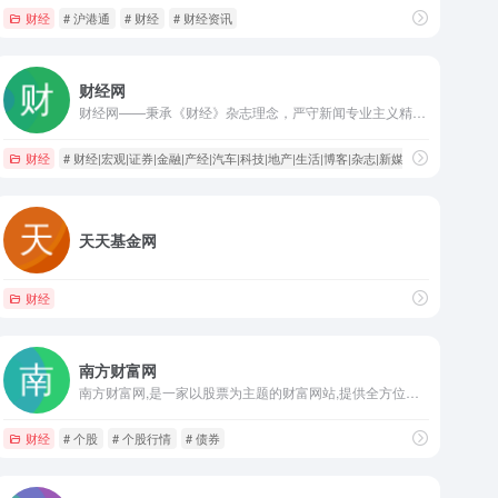
财经
# 沪港通
# 财经
# 财经资讯
财经网
财经网——秉承《财经》杂志理念，严守新闻专业主义精神，坚持客观、中道、理性、建设性前提下批评性立场，整合《财经》杂志与财讯传媒旗下20余家媒体资源，融汇贯通海内外同品质媒体精华，以专业的网络新闻采编团队和强大的国际国内专家阵容，向希望一览海内外重大财经新闻并寻求真相的访问者，提供全方位的新闻、分析、评论与可信赖的信息源。为希望深度参与的访问者提供博客、微社区等参与、交流、观点传播、自我价值展现平台。
财经
# 财经|宏观|证券|金融|产经|汽车|科技|地产|生活|博客|杂志|新媒体
天天基金网
财经
南方财富网
南方财富网,是一家以股票为主题的财富网站,提供全方位综合财经信息和金融市场资讯的平台。内容包括股票知识、股票行情、个股分析、个股点评、个股推荐、个股档案、个股、财经、股票、基金、外汇、行情、期货、权证、债券、港股、数据、投资理财
财经
# 个股
# 个股行情
# 债券