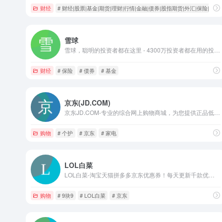
财经
# 财经|股票|基金|期货|理财|行情|金融|债券|股指期货|外汇|保险|银行
雪球
雪球，聪明的投资者都在这里 - 4300万投资者都在用的投资社区，沪深港美全球市场实时行情，股票基金债券免费资讯，与投资高手实战交流。
财经
# 保险
# 债券
# 基金
京东(JD.COM)
京东JD.COM-专业的综合网上购物商城，为您提供正品低价的购物选择、优质便捷的服务体验。商品来自全球数十万品牌商家，囊括家电、手机、电脑、服装、居家、母婴、美妆、个护、食品、生鲜等丰富品类，满足各种购物需求。
购物
# 个护
# 京东
# 家电
LOL白菜
LOL白菜-淘宝天猫拼多多京东优惠券！每天更新千款优惠券去，纯人工筛选验货，限时限量特卖，全场1折包邮，9块9包邮，限时特卖，优品折扣！
购物
# 9块9
# LOL白菜
# 京东