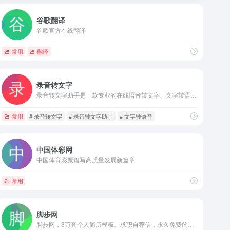
谷歌翻译
谷歌官方在线翻译
常用
翻译
录音转文字
录音转文字助手是一款专业的在线语音转文字、文字转语音软件,提供在线免费录音转文字、文字转语音、主播配音、语音翻译等服务,转换速度快,准确率高,为用户解决语音和文本之间互转的难题.
常用
# 录音转文字
# 录音转文字助手
# 文字转语音
中国体彩网
中国体育彩票谱写高质量发展新篇章
常用
脚步网
脚步网，3万套个人简历模板、求职自荐信，永久免费的在线简历制作平台；提供了一万多套个人word简历模板可以直接下载；另有个性创意H5简历模板可以在线制作简历。