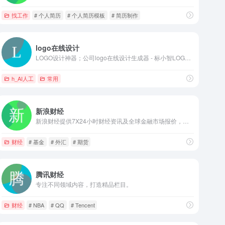
找工作
# 个人简历
# 个人简历模板
# 简历制作
logo在线设计
LOGO设计神器；公司logo在线设计生成器 - 标小智LOGO神器
商务，内贸，外贸，批发，行业资讯，网上贸易，网上交易，交易市场，在线交易，买卖信息，贸
h_AI人工
常用
新浪财经
新浪财经提供7X24小时财经资讯及全球金融市场报价，覆盖股票、债券、基金、期货、信托、理财、管理等多种面向个人和企业的服务。
财经
# 基金
# 外汇
# 期货
腾讯财经
专注不同领域内容，打造精品栏目。
财经
# NBA
# QQ
# Tencent