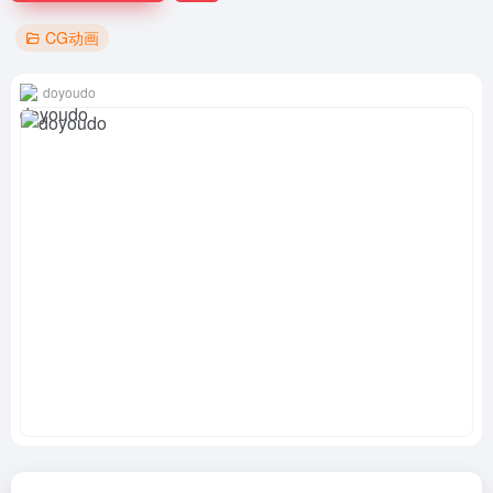
CG动画
doyoudo