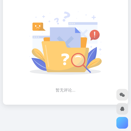
暂无评论...