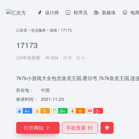
设计师
程序员
新媒体
电
首页
•
生活服务
•
游戏
•
17173
17173
5年前更新
524
0
0
7k7k小游戏大全包含洛克王国,赛尔号,7k7k洛克王国,
所在地：
中国
收录时间：
2021-11-23
4+
5-
6+
0
3+
打开网站
手机查看