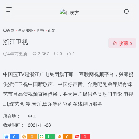
首页
•
生活服务
•
直播
•
正文
浙江卫视
收藏
0
4年前更新
2,367
0
0
中国蓝TV是浙江广电集团旗下唯一互联网视频平台，独家提
供浙江卫视中国新歌声、中国好声音、奔跑吧兄弟等所有综
艺节目高清视频直播点播，并为用户提供各类热门电影,电视
剧,综艺,动漫,音乐,娱乐等内容的在线视听服务。
所在地：
中国
收录时间：
2021-11-23
0
0
1+
0
0