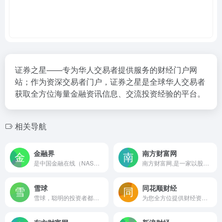
证券之星——专为华人交易者提供服务的财经门户网
站；作为资深交易者门户，证券之星是全球华人交易者
获取全方位海量金融资讯信息、交流投资经验的平台。
相关导航
金融界
南方财富网
是中国金融在线（NASDAQ：JRJC）旗下成员之一，是目前中国领先的以证券交易为核心的互联网综合理财平台。
南方财富网,是一家以股票为主题的财富网站,提供全方位综合财经信息和金融市场资讯的平台。内容包括股票知识、股票行情、个股分析、个股点评、个股推荐、个股档案、个股、财经、股票、基金、外汇、行情、期货、权证、债券、港股、数据、投资理财
雪球
同花顺财经
雪球，聪明的投资者都在这里 - 4300万投资者都在用的投资社区，沪深港美全球市场实时行情，股票基金债券免费资讯，与投资高手实战交流。
为您全方位提供财经资讯及全球金融市场行情，覆盖股票、基金、期货、外汇、债券、银行、黄金等多种面向个人和企业的服务。