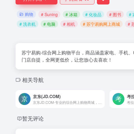
购物
# Suning
# 冰箱
# 化妆品
# 图书
#
# 洗衣机
# 电脑
# 相机
# 苏宁易购网上商城
#
苏宁易购-综合网上购物平台，商品涵盖家电、手机
门店自提，全网更低价，让您放心去喜欢！
相关导航
京东(JD.COM)
考
京东JD.COM-专业的综合网上购物商城，为您提供正品低价的购物选择、优质便捷的服务体验。商品来自全球数十万品牌商家，囊括家电、手机、电脑、服装、居家、母婴、美妆、个护、食品、生鲜等丰富品类，满足各种购物需求。
暂无评论