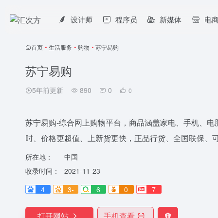
设计师
程序员
新媒体
电
首页
•
生活服务
•
购物
•
苏宁易购
苏宁易购
5年前更新
890
0
0
苏宁易购-综合网上购物平台，商品涵盖家电、手机、电
时、价格更超值、上新货更快，正品行货、全国联保、
所在地：
中国
收录时间：
2021-11-23
4
3-
6
0
7
打开网站
手机查看