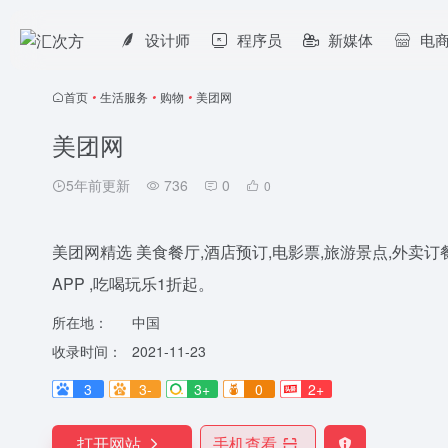
设计师
程序员
新媒体
电
首页
•
生活服务
•
购物
•
美团网
美团网
5年前更新
736
0
0
美团网精选 美食餐厅,酒店预订,电影票,旅游景点,外卖
APP ,吃喝玩乐1折起。
所在地：
中国
收录时间：
2021-11-23
3
3-
3+
0
2+
打开网站
手机查看