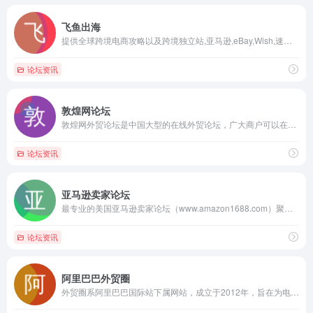
飞鱼出海
提供全球跨境电商攻略以及跨境独立站,亚马逊,eBay,Wish,速卖通平台营销干货电子商务新媒体平台
论坛资讯
敦煌网论坛
敦煌网外贸论坛是中国大型的在线外贸论坛，广大商户可以在这里交流外贸经验、外贸出口信息、了解外贸商机，外贸行业报告、学习外贸销售技巧，拓展外贸人脉，快来加入吧，同大家一起赚美金！
论坛资讯
亚马逊卖家论坛
最专业的美国亚马逊卖家论坛（www.amazon1688.com）聚集全国最多的亚马逊外贸卖家共同讨论账户注册、操作、品牌商标等并且提供亚马逊卖家工具以及数据服务，为亚马逊卖家提供交流、学习、成长的平台！
论坛资讯
阿里巴巴外贸圈
外贸圈系阿里巴巴国际站下属网站，成立于2012年，旨在为电商人搭建拥有外贸头条、外贸培训、外贸问答，外贸服务，外贸论坛等板块及获取今日焦点，好文推荐，视频推荐，服务推荐等资讯的一体式综合平台