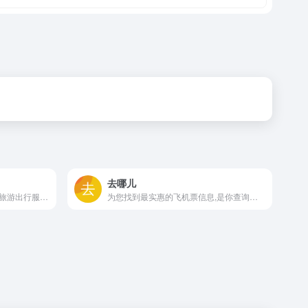
去哪儿
飞猪是阿里巴巴旗下的综合性旅游出行服务平台。飞猪整合数千家机票代理商、航空公司、旅行社、旅行代理商资源，直签酒店，客栈卖家等为广大旅游者提供特价机票，酒店预订，客栈查询，国内外度假信息，门票购买，签证代理，旅游卡券，租车，邮轮等旅游产品的信息搜索。
为您找到最实惠的飞机票信息,是你查询特价机票和机票预订的最佳途径。