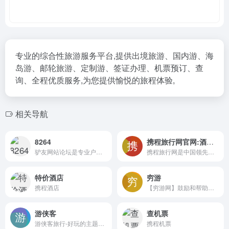
专业的综合性旅游服务平台,提供出境旅游、国内游、海
岛游、邮轮旅游、定制游、签证办理、机票预订、查
询、全程优质服务,为您提供愉悦的旅程体验,
相关导航
8264
携程旅行网官网:酒店预订
驴友网站论坛是专业户外徒步露营攀登旅行爱好者交流社区，包含驴友AA结伴、游记攻略、户外活动、户外装备，还有骑行自驾攀岩等，注册驴友超过一千万人。 - 8264.com
携程旅行网是中国领先的在线旅行服务公司
特价酒店
穷游
携程酒店
【穷游网】鼓励和帮助中国旅行者以自己的视角和方式体验世界，为旅行者提供专业、实用、全面的游旅行指南和旅游攻略，是中国旅行者们分享旅游目的地信息和游记攻略的平台。
游侠客
查机票
游侠客旅行-好玩的主题旅行平台,包括户外、摄影、亲子、深度人文、休闲度假、体育等
携程机票