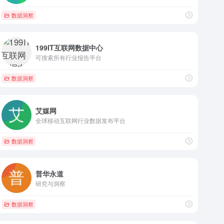
数据洞察
199IT互联网数据中心
可搜索所有行业报告平台
数据洞察
艾媒网
全球移动互联网行业数据发布平台
数据洞察
普华永道
研究与洞察
数据洞察