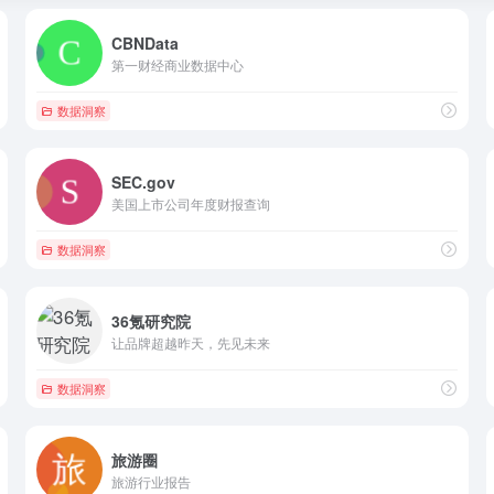
CBNData
第一财经商业数据中心
数据洞察
SEC.gov
美国上市公司年度财报查询
数据洞察
36氪研究院
让品牌超越昨天，先见未来
数据洞察
旅游圈
旅游行业报告