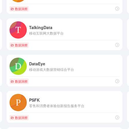
数据洞察
TalkingData
移动互联网大数据平台
数据洞察
DataEye
移动游戏大数据营销综合平台
数据洞察
PSFK
零售和消费者体验创新报告服务平台
数据洞察