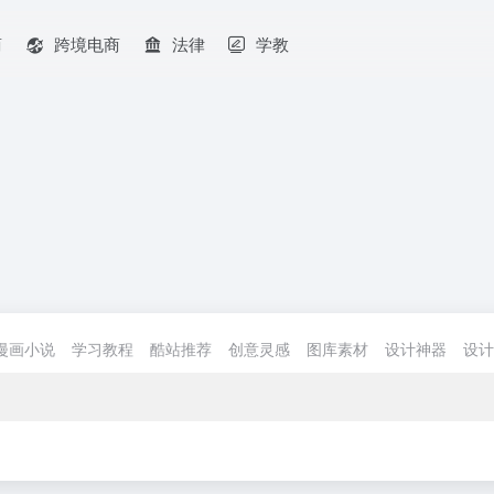
商
跨境电商
法律
学教
漫画小说
学习教程
酷站推荐
创意灵感
图库素材
设计神器
设计