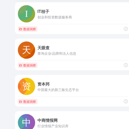
IT桔子
创业和投资数据服务商
数据洞察
天眼查
查询企业/品牌和法人信息
数据洞察
资本邦
中国最大的新三板生态平台
数据洞察
中商情报网
行业情报产业知识库